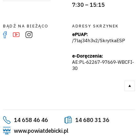
7:30 – 15:15
BĄDŹ NA BIEŻĄCO
ADRESY SKRZYNEK
ePUAP:
/7laj34h3v2/SkrytkaESP
e-Doręczenia:
AE:PL-62267-97669-WBCFI-
30
14 658 46 46
14 680 31 36
www.powiatdebicki.pl