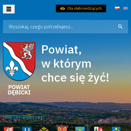
Dla słabowidzących
Wpisz szukaną frazę
Aktualności
Samorząd
Powiat,
Dla Mieszkańca
w którym
Dla Turysty
chce się żyć!
Dla Inwestora
Kontakt
POWIAT DĘBICKI: