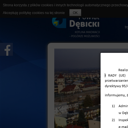
Strona korzysta z plików cookies i innych technologii automatycznego przechow
r
Akceptuję politykę cookies na tej stronie
OK
t