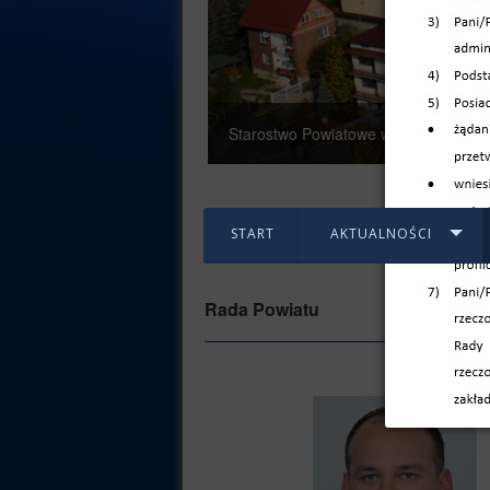
Dębica - zachodnia część miasta
START
AKTUALNOŚCI
Rada Powiatu
RADN