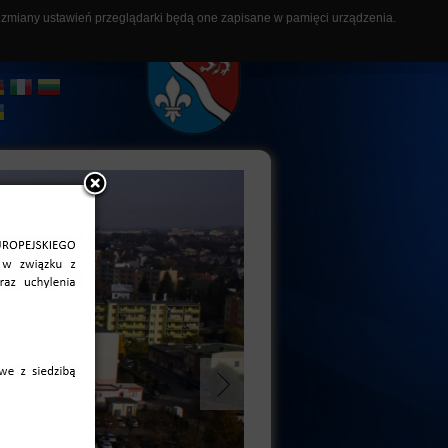
z zmiany ustawień przeglądarki będą one zapisane w pamięci urządzenia.