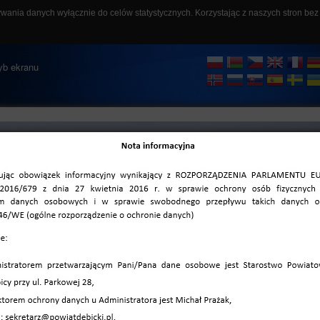
ywania danych wyłącznie do celów statystycznych. Korzystając z naszych stron be
szukaj
ozmiar czcionki
A-
A
A+
ryb ekranu