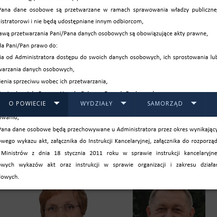
O POWIECIE
WYDZIAŁY
SAMORZĄD
I POWIATU DĘBICKIEGO VI KADENCJI