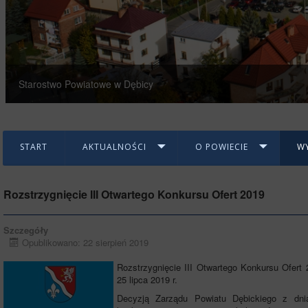
Starostwo Powiatowe w Dębicy
START
AKTUALNOŚCI
O POWIECIE
W
Rozstrzygnięcie III Otwartego Konkursu Ofert 2019
Szczegóły
Opublikowano: 22 sierpień 2019
Rozstrzygnięcie III Otwartego Konkursu Ofert
25 lipca 2019 r.
Decyzją Zarządu Powiatu Dębickiego z dnia