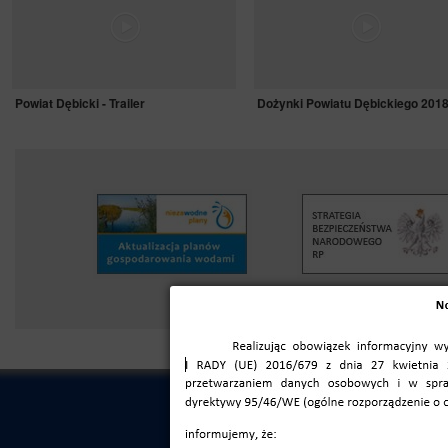
Powiat Dębicki - Trailer
Dożynki Powiatu Dębickiego 201