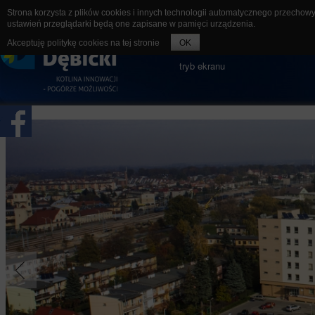
Strona korzysta z plików cookies i innych technologii automatycznego przechow
ustawień przeglądarki będą one zapisane w pamięci urządzenia.
rozmiar czcionki
A-
A
A+
Akceptuję politykę cookies na tej stronie
OK
tryb ekranu