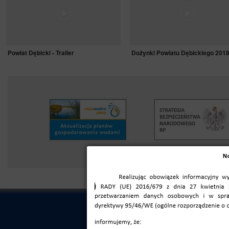
Powiat Dębicki - Trailer
Dożynki Powiatu Dębickiego 201