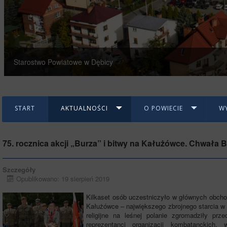
Starostwo Powiatowe w Dębicy
START
AKTUALNOŚCI
O POWIECIE
W
75. rocznica akcji „Burza” i bitwy na Kałużówce. Chwała 
Szczegóły
Opublikowano: 19 sierpień 2019
Kilkaset osób uczestniczyło w głównych obchodac
Kałużówce – największego zbrojnego starcia w r
religijne na leśnej polanie zgromadziły prz
reprezentanci organizacji kombatanckich,