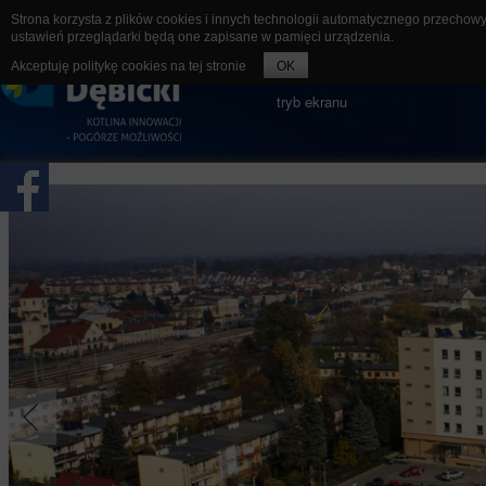
Strona korzysta z plików cookies i innych technologii automatycznego przechow
ustawień przeglądarki będą one zapisane w pamięci urządzenia.
rozmiar czcionki
A-
A
A+
Akceptuję politykę cookies na tej stronie
OK
tryb ekranu