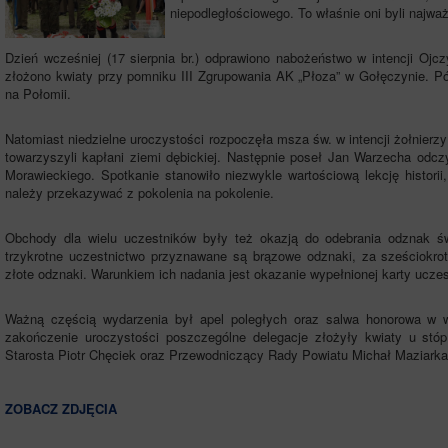
niepodległościowego. To właśnie oni byli najw
Dzień wcześniej (17 sierpnia br.) odprawiono nabożeństwo w intencji Oj
złożono kwiaty przy pomniku III Zgrupowania AK „Płoza” w Gołęczynie. P
na Połomii.
Natomiast niedzielne uroczystości rozpoczęła msza św. w intencji żołnier
towarzyszyli kapłani ziemi dębickiej. Następnie poseł Jan Warzecha odczy
Morawieckiego. Spotkanie stanowiło niezwykle wartościową lekcję historii
należy przekazywać z pokolenia na pokolenie.
Obchody dla wielu uczestników były też okazją do odebrania odznak ś
trzykrotne uczestnictwo przyznawane są brązowe odznaki, za sześciokrot
złote odznaki. Warunkiem ich nadania jest okazanie wypełnionej karty uczes
Ważną częścią wydarzenia był apel poległych oraz salwa honorowa w w
zakończenie uroczystości poszczególne delegacje złożyły kwiaty u stó
Starosta Piotr Chęciek oraz Przewodniczący Rady Powiatu Michał Maziarka
ZOBACZ ZDJĘCIA